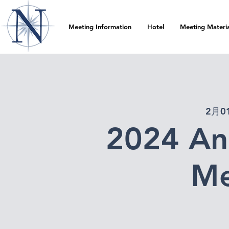
Meeting Information
Hotel
Meeting Materia
2月0
2024 An
Me